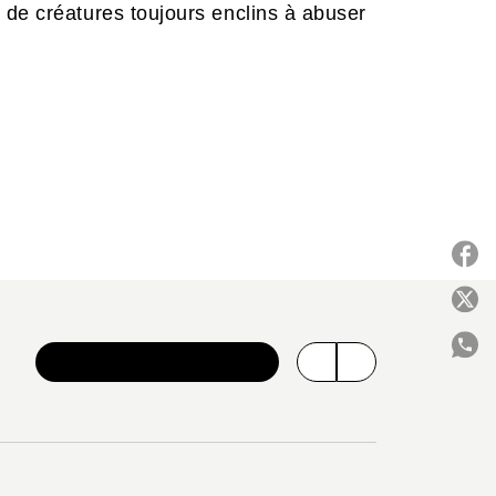
 de créatures toujours enclins à abuser
P
VOIR TOUTE LA SÉRIE
C