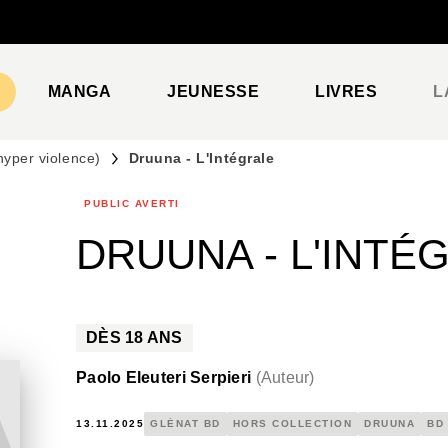
PIED DE PAGE
MANGA
JEUNESSE
LIVRES
L
 hyper violence)
Druuna - L'Intégrale
PUBLIC AVERTI
DRUUNA - L'INTÉ
DÈS
18
ANS
Paolo Eleuteri Serpieri
(
Auteur
)
13.11.2025
GLÉNAT BD
HORS COLLECTION
DRUUNA
BD