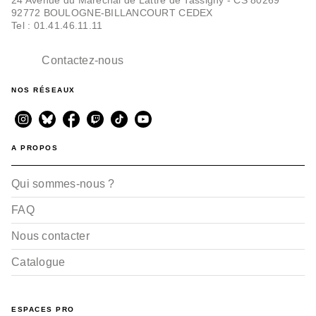
92772 BOULOGNE-BILLANCOURT CEDEX
Tel : 01.41.46.11.11
Contactez-nous
NOS RÉSEAUX
BD IMAGINAIRE
Hawkmoon - Tome 03
Jérôme Le Gris
Benoît Dellac
Luca Bulgheroni
A PROPOS
15/05/2024
Qui sommes-nous ?
FAQ
Nous contacter
Catalogue
BD IMAGINAIRE
ESPACES PRO
Hawkmoon - Tome 01