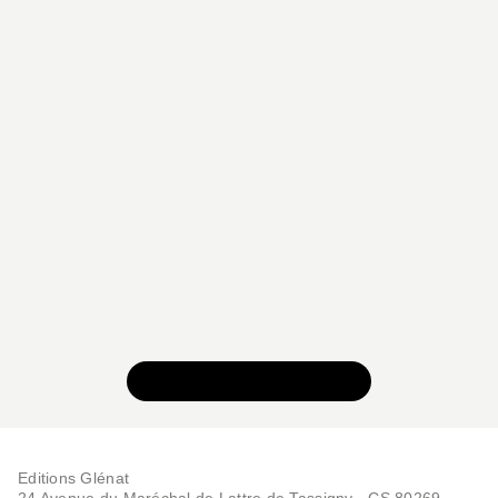
BD IMAGINAIRE
Hawkmoon - Tome 04
Jérôme Le Gris
VOIR TOUTE LA SÉRIE
Benoît Dellac
Luca Bulgheroni
30/04/2025
Editions Glénat
24 Avenue du Maréchal de Lattre de Tassigny - CS 80269