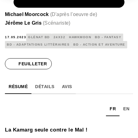
PAPIER
16,00 €
Michael Moorcock
(
D'après l'oeuvre de
)
Jérôme Le Gris
(
Scénariste
)
17.05.2023
GLÉNAT BD
24X32
HAWKMOON
BD - FANTASY
BD - ADAPTATIONS LITTÉRAIRES
BD - ACTION ET AVENTURE
FEUILLETER
RÉSUMÉ
DÉTAILS
AVIS
FR
EN
La Kamarg seule contre le Mal !