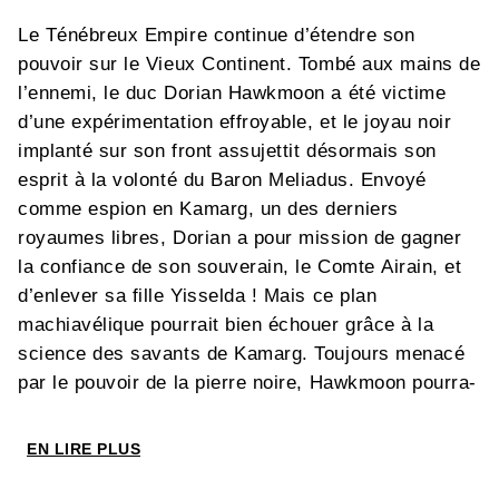
Le Ténébreux Empire continue d’étendre son
pouvoir sur le Vieux Continent. Tombé aux mains de
l’ennemi, le duc Dorian Hawkmoon a été victime
d’une expérimentation effroyable, et le joyau noir
implanté sur son front assujettit désormais son
esprit à la volonté du Baron Meliadus. Envoyé
comme espion en Kamarg, un des derniers
royaumes libres, Dorian a pour mission de gagner
la confiance de son souverain, le Comte Airain, et
d’enlever sa fille Yisselda ! Mais ce plan
machiavélique pourrait bien échouer grâce à la
science des savants de Kamarg. Toujours menacé
par le pouvoir de la pierre noire, Hawkmoon pourra-
t-il arrêter les Granbretons qui marchent sur la cité
d’Aigues-Mortes ? Protégée derrière ses hautes
EN LIRE PLUS
tours sentinelles et dotée d’une technologie
puissante, la Kamarg peut se défendre. Mais elle