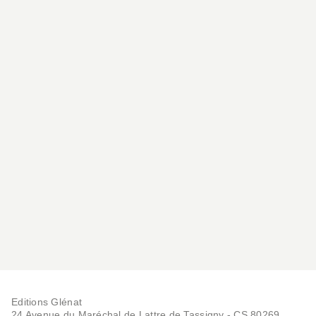
Editions Glénat
24 Avenue du Maréchal de Lattre de Tassigny - CS 80269