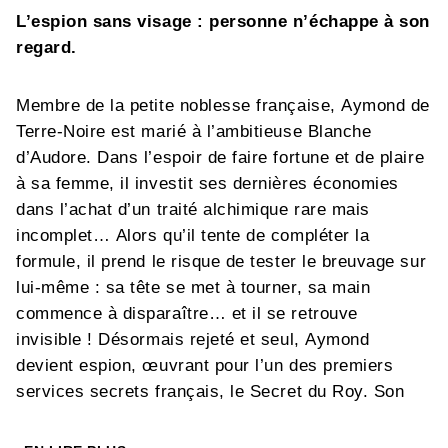
L’espion sans visage : personne n’échappe à son
regard.
Membre de la petite noblesse française, Aymond de
Terre-Noire est marié à l’ambitieuse Blanche
d’Audore. Dans l’espoir de faire fortune et de plaire
à sa femme, il investit ses dernières économies
dans l’achat d’un traité alchimique rare mais
incomplet… Alors qu’il tente de compléter la
formule, il prend le risque de tester le breuvage sur
lui-même : sa tête se met à tourner, sa main
commence à disparaître… et il se retrouve
invisible ! Désormais rejeté et seul, Aymond
devient espion, œuvrant pour l’un des premiers
services secrets français, le Secret du Roy. Son
invisibilité lui permet de paraître masqué quand il
lui faut impressionner, et de disparaître sans trace