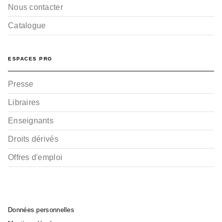
Nous contacter
où ça compte. Il a, tout naturellement, un rôle de
vigie vis-à-vis des pouvoirs publics.
Catalogue
ESPACES PRO
Presse
Libraires
Enseignants
Droits dérivés
Offres d'emploi
Données personnelles