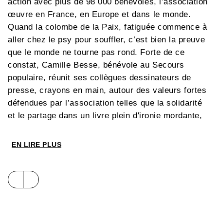
action avec plus de 98 000 bénévoles, l’association
œuvre en France, en Europe et dans le monde.
Quand la colombe de la Paix, fatiguée commence à
aller chez le psy pour souffler, c’est bien la preuve
que le monde ne tourne pas rond. Forte de ce
constat, Camille Besse, bénévole au Secours
populaire, réunit ses collègues dessinateurs de
presse, crayons en main, autour des valeurs fortes
défendues par l’association telles que la solidarité
et le partage dans un livre plein d'ironie mordante,
mais pas que. L’espoir d’un avenir meilleur et le
vivre-ensemble s’invitent aussi entre ces pages où
EN LIRE PLUS
chaque dessin nous interpelle sur une thématique
d’actualité, en France ou ailleurs. Quand la
précarité et les inégalités explosent, la satire et la
caricature, avec leur pouvoir de dérision et de
dénonciation, alimentent l’esprit critique et la
résistance.