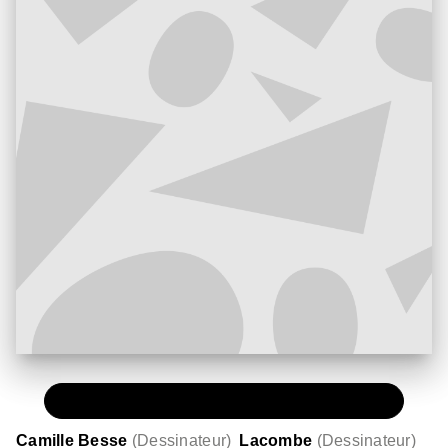
PAPIER
12,50 €
Camille Besse
(
Dessinateur
)
Lacombe
(
Dessinateur
)