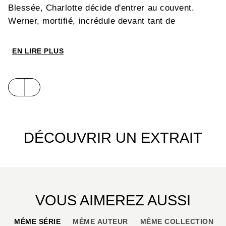
Blessée, Charlotte décide d'entrer au couvent.
Werner, mortifié, incrédule devant tant de
perversité, se flagelle jusqu'au sang devant la
statue de la vierge, quitte à en mourir… Pour les
EN LIRE PLUS
deux adolescents, l'hiver est aussi entré dans leur
cœur…
DÉCOUVRIR UN EXTRAIT
VOUS AIMEREZ AUSSI
MÊME SÉRIE
MÊME AUTEUR
MÊME COLLECTION