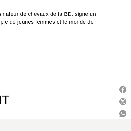
sinateur de chevaux de la BD, signe un
uple de jeunes femmes et le monde de
IT
P
C