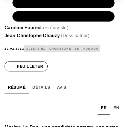
PAPIER
16,50 €
NUMÉRIQUE
9,99 €
Caroline Fourest
(
Scénariste
)
Jean-Christophe Chauzy
(
Dessinateur
)
22.02.2012
GLÉNAT BD
DRUGSTORE
BD - HUMOUR
FEUILLETER
RÉSUMÉ
DÉTAILS
AVIS
FR
EN