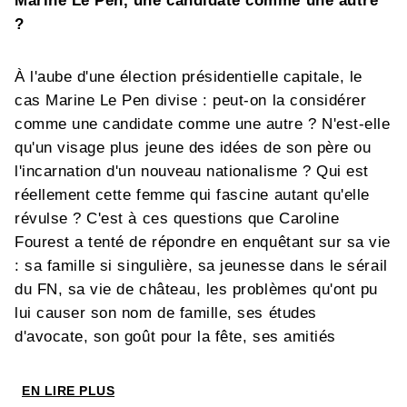
Marine Le Pen, une candidate comme une autre
?
À l'aube d'une élection présidentielle capitale, le
cas Marine Le Pen divise : peut-on la considérer
comme une candidate comme une autre ? N'est-elle
qu'un visage plus jeune des idées de son père ou
l'incarnation d'un nouveau nationalisme ? Qui est
réellement cette femme qui fascine autant qu'elle
révulse ? C'est à ces questions que Caroline
Fourest a tenté de répondre en enquêtant sur sa vie
: sa famille si singulière, sa jeunesse dans le sérail
du FN, sa vie de château, les problèmes qu'ont pu
lui causer son nom de famille, ses études
d'avocate, son goût pour la fête, ses amitiés
étonnantes, les coulisses de la conquête du parti
jusqu'au passage de flambeau…
EN LIRE PLUS