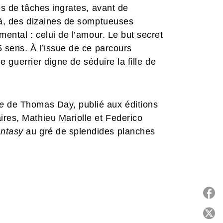
es de tâches ingrates, avant de
 Là, des dizaines de somptueuses
mental : celui de l’amour. Le but secret
5 sens. À l’issue de ce parcours
le guerrier digne de séduire la fille de
e
de Thomas Day, publié aux éditions
ires, Mathieu Mariolle et Federico
antasy
au gré de splendides planches
e Chant des Stryges
,
Charly 9...
) est
n interpréter l’une des légendes.
P