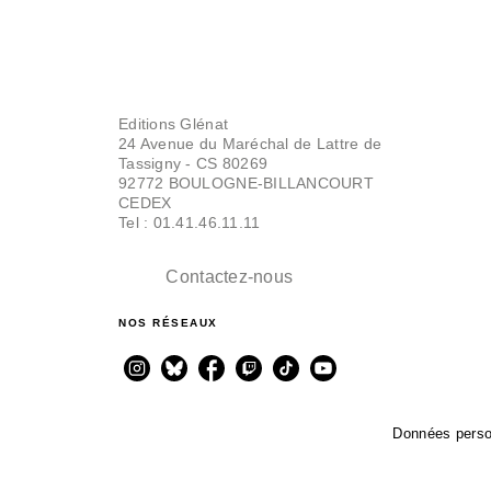
BD IMAGINAIRE
Editions Glénat
La Voie du Sabre -
24 Avenue du Maréchal de Lattre de
Tome 01
Tassigny - CS 80269
Mathieu Mariolle
92772 BOULOGNE-BILLANCOURT
Federico Ferniani
CEDEX
06/03/2013
Tel : 01.41.46.11.11
Contactez-nous
NOS RÉSEAUX
Données perso