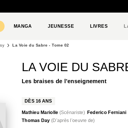
PIED DE PAGE
MANGA
JEUNESSE
LIVRES
L
asy
La Voie du Sabre - Tome 02
LA VOIE DU SABRE
Les braises de l'enseignement
DÈS
16
ANS
Mathieu Mariolle
(
Scénariste
)
Federico Ferniani
Thomas Day
(
D'après l'oeuvre de
)