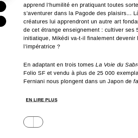
apprend l’humilité en pratiquant toutes sort
€
s’aventurer dans la Pagode des plaisirs...
créatures lui apprendront un autre art fonda
de cet étrange enseignement : cultiver ses 
initiatique, Mikédi va-t-il finalement devenir 
l’impératrice ?
En adaptant en trois tomes
La Voie du Sabr
Folio SF et vendu à plus de 25 000 exempla
Ferniani nous plongent dans un Japon de
f
fourmillant de détails. Richard Guérineau (
L
l’invité d’honneur de ce second tome pour e
EN LIRE PLUS