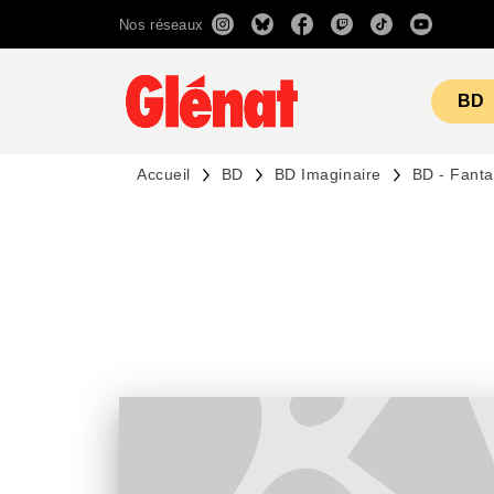
Nos réseaux
MENU
RECHERCHE
CONTENU
BD
Accueil
BD
BD Imaginaire
BD - Fant