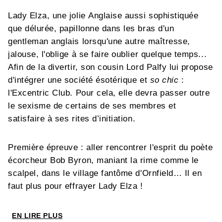
Lady Elza, une jolie Anglaise aussi sophistiquée
que délurée, papillonne dans les bras d'un
gentleman anglais lorsqu'une autre maîtresse,
jalouse, l'oblige à se faire oublier quelque temps...
Afin de la divertir, son cousin Lord Palfy lui propose
d'intégrer une société ésotérique et
so chic
:
l'Excentric Club. Pour cela, elle devra passer outre
le sexisme de certains de ses membres et
satisfaire à ses rites d’initiation.
Première épreuve : aller rencontrer l'esprit du poète
écorcheur Bob Byron, maniant la rime comme le
scalpel, dans le village fantôme d'Ornfield… Il en
faut plus pour effrayer Lady Elza !
Après
Les Rochester
chez Dupuis, le maître
EN LIRE PLUS