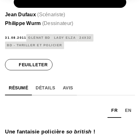
PAPIER
15,00 €
Jean Dufaux
(
Scénariste
)
Philippe Wurm
(
Dessinateur
)
31.08.2011
GLÉNAT BD
LADY ELZA
24X32
BD - THRILLER ET POLICIER
FEUILLETER
RÉSUMÉ
DÉTAILS
AVIS
FR
EN
Une fantaisie policière
so british
!