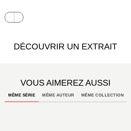
scénariste Jean Dufaux s'offre avec
Lady Elza
une
escapade humoristique, policière et romantique
illustrée par la très élégante ligne claire de Philippe
Wurm.
DÉCOUVRIR UN EXTRAIT
VOUS AIMEREZ AUSSI
MÊME SÉRIE
MÊME AUTEUR
MÊME COLLECTION