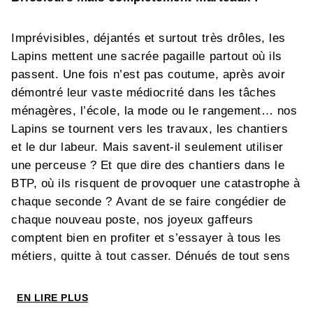
Imprévisibles, déjantés et surtout très drôles, les
Lapins mettent une sacrée pagaille partout où ils
passent. Une fois n’est pas coutume, après avoir
démontré leur vaste médiocrité dans les tâches
ménagères, l’école, la mode ou le rangement… nos
Lapins se tournent vers les travaux, les chantiers
et le dur labeur. Mais savent-il seulement utiliser
une perceuse ? Et que dire des chantiers dans le
BTP, où ils risquent de provoquer une catastrophe à
chaque seconde ? Avant de se faire congédier de
chaque nouveau poste, nos joyeux gaffeurs
comptent bien en profiter et s’essayer à tous les
métiers, quitte à tout casser. Dénués de tout sens
pratique, ils ne sont pas près de sauver la planète
en réduisant leur consommation d’électricité ni à
EN LIRE PLUS
vous prêter main-forte sur la route. D’ailleurs, gare