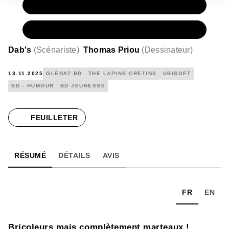
PAPIER
11,50 €
NUMÉRIQUE
6,99 €
Dab's
(
Scénariste
)
Thomas Priou
(
Dessinateur
)
13.11.2025
GLÉNAT BD
THE LAPINS CRÉTINS
UBISOFT
BD - HUMOUR
BD JEUNESSE
FEUILLETER
RÉSUMÉ
DÉTAILS
AVIS
FR
EN
Bricoleurs mais complètement marteaux !