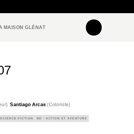
NEWSLETTER
ESPACE PRO / PRESSE
A MAISON GLÉNAT
07
eur
)
Santiago Arcas
(
Coloriste
)
 SCIENCE-FICTION
BD - ACTION ET AVENTURE