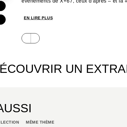
événements de X+67, ceux d’après – et la « 
€
EN LIRE PLUS
ÉCOUVRIR UN EXTRA
AUSSI
LECTION
MÊME THÈME