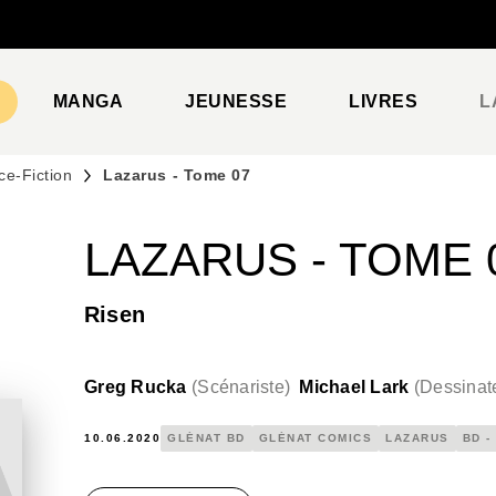
PIED DE PAGE
MANGA
JEUNESSE
LIVRES
L
ce-Fiction
Lazarus - Tome 07
LAZARUS - TOME 
Risen
Greg Rucka
(
Scénariste
)
Michael Lark
(
Dessinat
10.06.2020
GLÉNAT BD
GLÉNAT COMICS
LAZARUS
BD -