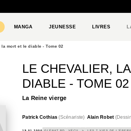
PIED DE PAGE
MANGA
JEUNESSE
LIVRES
L
 la mort et le diable - Tome 02
LE CHEVALIER, L
DIABLE - TOME 02
La Reine vierge
Patrick Cothias
(
Scénariste
)
Alain Robet
(
Dessin
19.01.2000
GLÉNAT BD
VÉCU
>
LES 7 VIES DE L'ÉPER