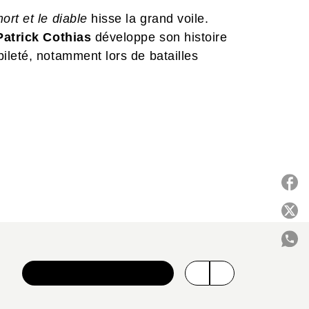
ort et le diable
hisse la grand voile.
Patrick Cothias
développe son histoire
ileté, notamment lors de batailles
P
C
VOIR TOUTE LA SÉRIE