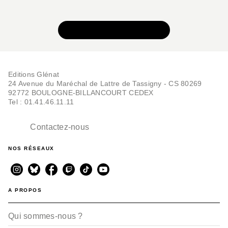
NOUVEAUTÉ
VOIR TOUTE LA SÉRIE
Editions Glénat
24 Avenue du Maréchal de Lattre de Tassigny - CS 80269
92772 BOULOGNE-BILLANCOURT CEDEX
Tel : 01.41.46.11.11
BD HISTOIRE
Le Choc des tyrans -
Tome 01
Contactez-nous
Michaël Prazan
Gabriel Andrade
08/04/2026
NOS RÉSEAUX
A PROPOS
Qui sommes-nous ?