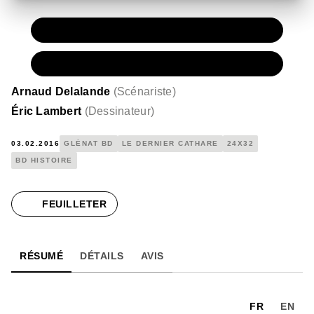
PAPIER
15,00 €
NUMÉRIQUE
7,99 €
Arnaud Delalande
(
Scénariste
)
Éric Lambert
(
Dessinateur
)
03.02.2016
GLÉNAT BD
LE DERNIER CATHARE
24X32
BD HISTOIRE
FEUILLETER
RÉSUMÉ
DÉTAILS
AVIS
FR
EN