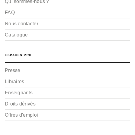
Qui sommes-nous ?
FAQ
Nous contacter
Catalogue
BD HISTOIRE
ESPACES PRO
Le Dernier Cathare -
Tome 03 NE
Arnaud Delalande
Presse
Éric Lambert
03/02/2016
Libraires
Enseignants
Droits dérivés
Offres d'emploi