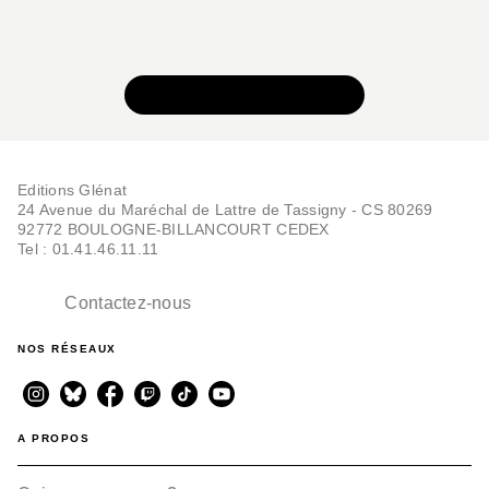
BD HISTOIRE
Le Dernier Cathare -
Tome 01 NE
VOIR TOUTE LA SÉRIE
Arnaud Delalande
Éric Lambert
03/02/2016
Editions Glénat
24 Avenue du Maréchal de Lattre de Tassigny - CS 80269
92772 BOULOGNE-BILLANCOURT CEDEX
Tel : 01.41.46.11.11
Contactez-nous
NOS RÉSEAUX
BD HISTOIRE
Le Dernier Cathare -
Tome 04
Arnaud Delalande
Éric Lambert
A PROPOS
03/02/2016