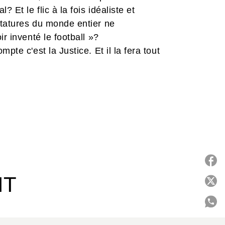
Et le flic à la fois idéaliste et
ctatures du monde entier ne
r inventé le football »?
pte c'est la Justice. Et il la fera tout
ans le style et l'ambiance du culte
 d'un argot à la française pas piqué
 émotion, Al Coutelis nous y livre ses
ses dérives.
IT
P
C