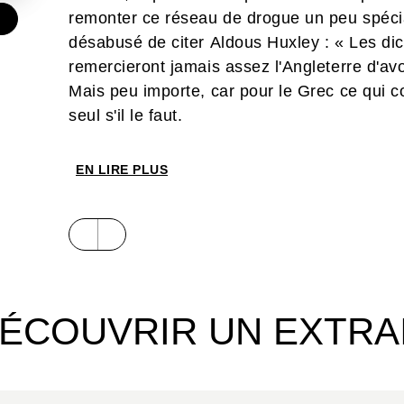
remonter ce réseau de drogue un peu spécial? 
€
désabusé de citer Aldous Huxley : « Les di
remercieront jamais assez l'Angleterre d'avoi
Mais peu importe, car pour le Grec ce qui com
seul s'il le faut.
EN LIRE PLUS
Un polar serré comme un expresso, proche d
Alack Sinner
de Muñoz et Sampayo, rehaussé
des vers... En plus de son dessin chargé en
réflexions désabusées sur notre société et 
ÉCOUVRIR UN EXTRA