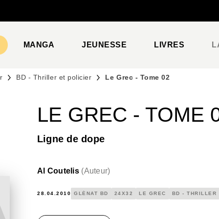
PIED DE PAGE
MANGA
JEUNESSE
LIVRES
L
r
BD - Thriller et policier
Le Grec - Tome 02
LE GREC - TOME 
Ligne de dope
Al Coutelis
(
Auteur
)
28.04.2010
GLÉNAT BD
24X32
LE GREC
BD - THRILLER