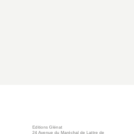
Le Grec - Tome 01
Al Coutelis
29/03/2006
Editions Glénat
24 Avenue du Maréchal de Lattre de