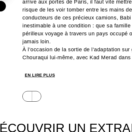
arrive aux portes de Paris, il faut vite mettr
€
risque de les voir tomber entre les mains de
conducteurs de ces précieux camions, Babi
inestimable à une condition : que sa famil
périlleux voyage à travers un pays occupé o
jamais loin.
À l’occasion de la sortie de l’adaptation su
Chouraqui lui-même, avec Kad Merad dans l
émouvant récit où résonne le courage d’un
Élie Chouraqui rend ici un vibrant hommage
EN LIRE PLUS
dessin frais et moderne de Letizia Depedri.
ÉCOUVRIR UN EXTRA