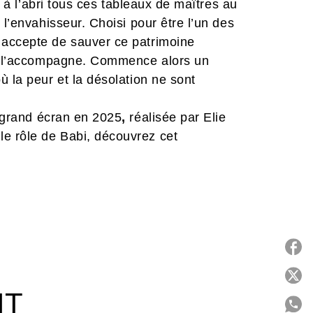
e à l’abri tous ces tableaux de maîtres au
 l’envahisseur. Choisi pour être l’un des
 accepte de sauver ce patrimoine
le l’accompagne. Commence alors un
ù la peur et la désolation ne sont
r grand écran en 2025
,
réalisée par Elie
e rôle de Babi, découvrez cet
 homme et son amour pour la France.
 à son propre grand-père à travers le
P
IT