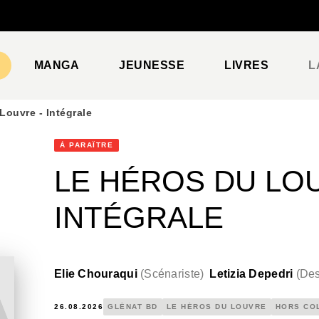
PIED DE PAGE
MANGA
JEUNESSE
LIVRES
L
Louvre - Intégrale
À PARAÎTRE
LE HÉROS DU LOU
INTÉGRALE
Elie Chouraqui
(
Scénariste
)
Letizia Depedri
(
Des
26.08.2026
GLÉNAT BD
LE HÉROS DU LOUVRE
HORS CO