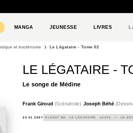
PIED DE PAGE
MANGA
JEUNESSE
LIVRES
L
stique et ésotérisme
Le Légataire - Tome 02
LE LÉGATAIRE - T
Le songe de Médine
Frank Giroud
(
Scénariste
)
Joseph Béhé
(
Dessin
24.01.2007
GLÉNAT BD
LE LÉGATAIRE
24X32
>
LE DÉ