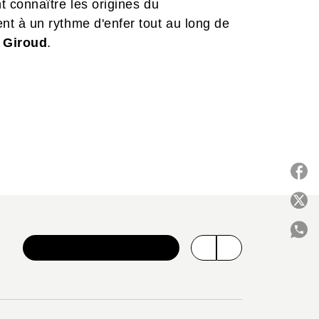
 connaître les origines du
t à un rythme d'enfer tout au long de
 Giroud
.
P
VOIR TOUTE LA SÉRIE
C