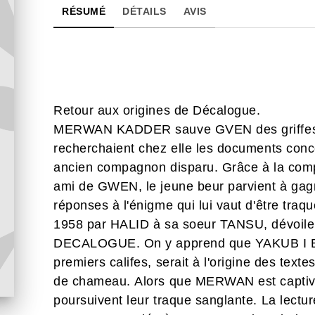
RÉSUMÉ
DÉTAILS
AVIS
Retour aux origines de Décalogue.
MERWAN KADDER sauve GVEN des griffes d'
recherchaient chez elle les documents co
ancien compagnon disparu. Grâce à la compl
ami de GWEN, le jeune beur parvient à gagne
réponses à l'énigme qui lui vaut d'être traqu
1958 par HALID à sa soeur TANSU, dévoile l
DECALOGUE. On y apprend que YAKUB I B
premiers califes, serait à l'origine des text
de chameau. Alors que MERWAN est captivé p
poursuivent leur traque sanglante. La lect