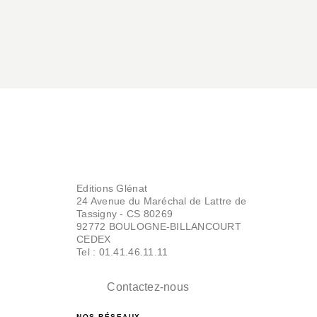
BD IMAGINAIRE
Le Légataire - Tome
05
Editions Glénat
Frank Giroud
Joseph Béhé
24 Avenue du Maréchal de Lattre de
Camille Meyer
Tassigny - CS 80269
22/09/2010
92772 BOULOGNE-BILLANCOURT
CEDEX
Tel : 01.41.46.11.11
Contactez-nous
NOS RÉSEAUX