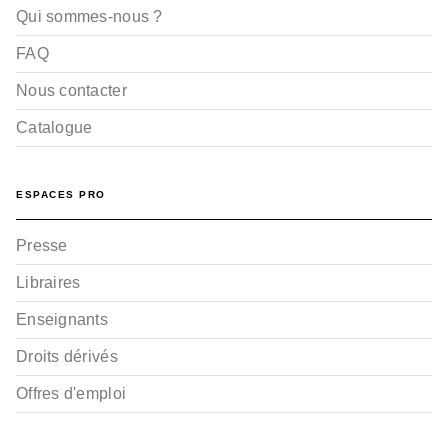
Qui sommes-nous ?
FAQ
Nous contacter
Catalogue
BD JEUNESSE
Le Meilleur de Titeuf -
Hugo & Cie
ESPACES PRO
Zep
04/06/2025
Presse
Libraires
Enseignants
Droits dérivés
Offres d'emploi