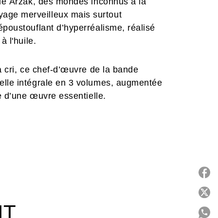
 de Arzak, des mondes inconnus à la
age merveilleux mais surtout
époustouflant d’hyperréalisme, réalisé
à l'huile.
à cri, ce chef-d’œuvre de la bande
elle intégrale en 3 volumes, augmentée
me d’une œuvre essentielle.
P
IT