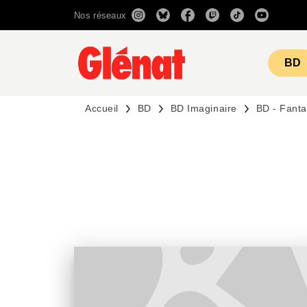
Nos réseaux
MENU
RECHERCHE
CONTENU
BD
Accueil
BD
BD Imaginaire
BD - Fant