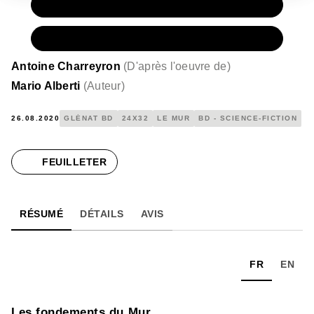
PAPIER
16,50 €
NUMÉRIQUE
10,99 €
Antoine Charreyron
(
D'après l'oeuvre de
)
Mario Alberti
(
Auteur
)
26.08.2020
GLÉNAT BD
24X32
LE MUR
BD - SCIENCE-FICTION
FEUILLETER
RÉSUMÉ
DÉTAILS
AVIS
FR
EN
Les fondements du Mur.