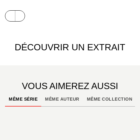
post-apocalyptique qui, dans la plus pure tradition
du genre, nous interroge sur le devenir de
l’humanité et les conséquences de nos actes.
DÉCOUVRIR UN EXTRAIT
VOUS AIMEREZ AUSSI
MÊME SÉRIE
MÊME AUTEUR
MÊME COLLECTION