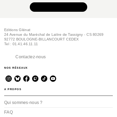
VOIR TOUTE LA SÉRIE
Editions Glénat
BD IMAGINAIRE
24 Avenue du Maréchal de Lattre de Tassigny - CS 80269
Le Mur - Tome 01
92772 BOULOGNE-BILLANCOURT CEDEX
Mario Alberti
Tel : 01.41.46.11.11
15/01/2020
Contactez-nous
NOS RÉSEAUX
A PROPOS
Qui sommes-nous ?
FAQ