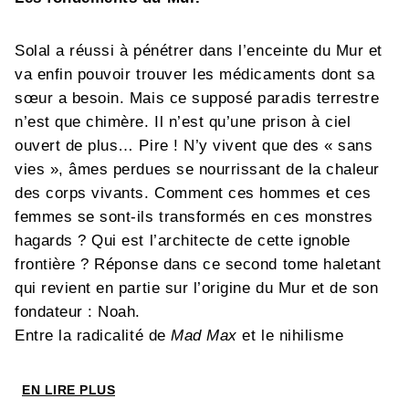
Solal a réussi à pénétrer dans l’enceinte du Mur et
va enfin pouvoir trouver les médicaments dont sa
sœur a besoin. Mais ce supposé paradis terrestre
n’est que chimère. Il n’est qu’une prison à ciel
ouvert de plus… Pire ! N’y vivent que des « sans
vies », âmes perdues se nourrissant de la chaleur
des corps vivants. Comment ces hommes et ces
femmes se sont-ils transformés en ces monstres
hagards ? Qui est l’architecte de cette ignoble
frontière ? Réponse dans ce second tome haletant
qui revient en partie sur l’origine du Mur et de son
fondateur : Noah.
Entre la radicalité de
Mad Max
et le nihilisme
de
The Walking Dead
,
Le Mur
nous plonge dans un
maelstrom de poussière, de rouille et de sang. Une
EN LIRE PLUS
prouesse graphique pour un
road movie
sauvage et