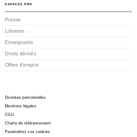
ESPACES PRO
Presse
Libraires
Enseignants
BD AVENTURE, WESTERN ET POLAR
Droits dérivés
Le Patient
Timothé Le Boucher
10/04/2019
Offres d'emploi
RÉCOMPENSÉ
Données personnelles
Mentions légales
CGU
Charte de référencement
BD AVENTURE, WESTERN ET POLAR
Paramétrez vos cookies
Ces jours qui