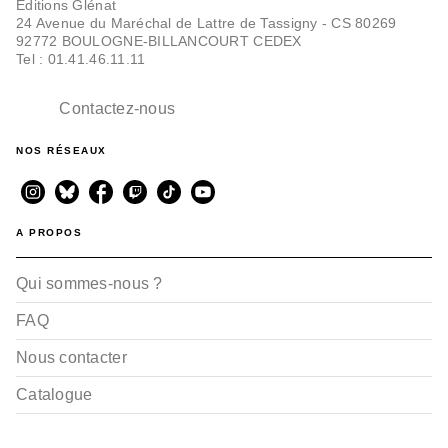
Editions Glénat
24 Avenue du Maréchal de Lattre de Tassigny - CS 80269
92772 BOULOGNE-BILLANCOURT CEDEX
BD AVENTURE, WESTERN ET POLAR
Tel : 01.41.46.11.11
Ces jours qui
disparaissent - Poche
Timothé Le Boucher
Contactez-nous
19/06/2024
NOS RÉSEAUX
A PROPOS
Qui sommes-nous ?
FAQ
BD IMAGINAIRE
47 Cordes - Première
Nous contacter
partie
Timothé Le Boucher
Catalogue
17/11/2021
RÉCOMPENSÉ