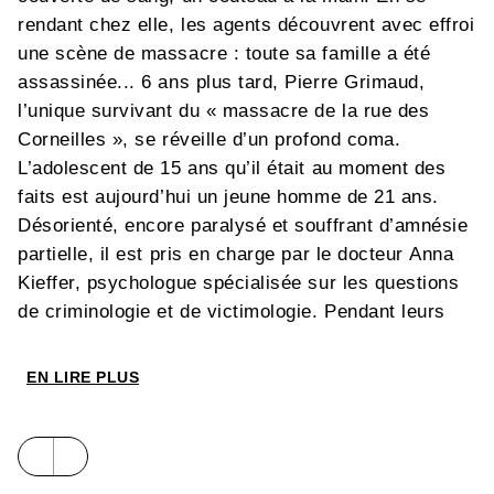
rendant chez elle, les agents découvrent avec effroi
une scène de massacre : toute sa famille a été
assassinée... 6 ans plus tard, Pierre Grimaud,
l’unique survivant du « massacre de la rue des
Corneilles », se réveille d’un profond coma.
L’adolescent de 15 ans qu’il était au moment des
faits est aujourd’hui un jeune homme de 21 ans.
Désorienté, encore paralysé et souffrant d’amnésie
partielle, il est pris en charge par le docteur Anna
Kieffer, psychologue spécialisée sur les questions
de criminologie et de victimologie. Pendant leurs
séances, Anna tente de l’amener à se souvenir des
circonstances du drame, malgré ses pertes de
EN LIRE PLUS
mémoire. Pierre lui évoque la présence
mystérieuse d’un « homme en noir » qui hante ses
rêves, probable réponse inconsciente à son
traumatisme. Après plusieurs rendez-vous, Anna