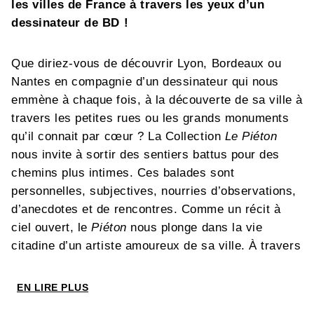
les villes de France à travers les yeux d’un
dessinateur de BD !
Que diriez-vous de découvrir Lyon, Bordeaux ou
Nantes en compagnie d’un dessinateur qui nous
emmène à chaque fois, à la découverte de sa ville à
travers les petites rues ou les grands monuments
qu’il connait par cœur ? La Collection
Le Piéton
nous invite à sortir des sentiers battus pour des
chemins plus intimes. Ces balades sont
personnelles, subjectives, nourries d’observations,
d’anecdotes et de rencontres. Comme un récit à
ciel ouvert, le
Piéton
nous plonge dans la vie
citadine d’un artiste amoureux de sa ville. À travers
ce vagabondage propice à la marche où l’on
retrouve le plaisir de la lenteur, un plan dessiné
EN LIRE PLUS
permettra au lecteur de refaire chaque itinéraire,