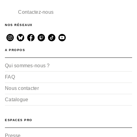
Le Premier Dumas -
Tome 02
Contactez-nous
Salva Rubio
Rubén Del Rincón
27/09/2023
NOS RÉSEAUX
A PROPOS
Qui sommes-nous ?
FAQ
Nous contacter
Catalogue
ESPACES PRO
Presse