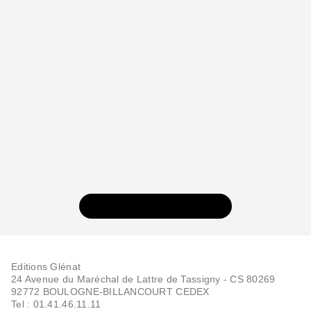
BD HISTOIRE
Le Premier Dumas -
Tome 03
Salva Rubio
Rubén Del Rincón
18/09/2024
VOIR TOUTE LA SÉRIE
Editions Glénat
24 Avenue du Maréchal de Lattre de Tassigny - CS 80269
92772 BOULOGNE-BILLANCOURT CEDEX
Tel : 01.41.46.11.11
BD HISTOIRE