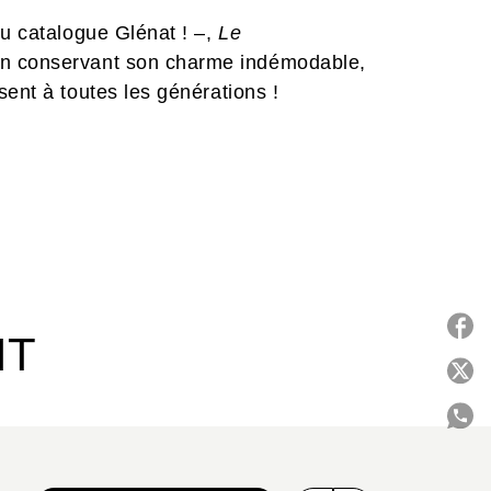
du catalogue Glénat ! –,
Le
en conservant son charme indémodable,
sent à toutes les générations !
IT
P
C