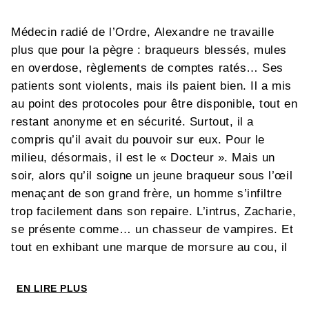
Médecin radié de l’Ordre, Alexandre ne travaille
plus que pour la pègre : braqueurs blessés, mules
en overdose, règlements de comptes ratés… Ses
patients sont violents, mais ils paient bien. Il a mis
au point des protocoles pour être disponible, tout en
restant anonyme et en sécurité. Surtout, il a
compris qu’il avait du pouvoir sur eux. Pour le
milieu, désormais, il est le « Docteur ». Mais un
soir, alors qu’il soigne un jeune braqueur sous l’œil
menaçant de son grand frère, un homme s’infiltre
trop facilement dans son repaire. L’intrus, Zacharie,
se présente comme… un chasseur de vampires. Et
tout en exhibant une marque de morsure au cou, il
prévient : « Tant qu’il y a du soleil, ça ira. Mais dès
qu’il fera nuit, je me transformerai, et je vous
EN LIRE PLUS
tuerai. Vous avez une journée pour empêcher ça. ».