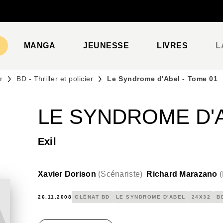
PIED DE PAGE
MANGA
JEUNESSE
LIVRES
L
r
BD - Thriller et policier
Le Syndrome d'Abel - Tome 01
LE SYNDROME D'A
Exil
Xavier Dorison
(
Scénariste
)
Richard Marazano
(
26.11.2008
GLÉNAT BD
LE SYNDROME D'ABEL
24X32
B