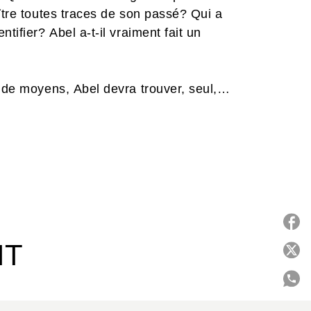
ître toutes traces de son passé? Qui a
tifier? Abel a-t-il vraiment fait un
t de moyens, Abel devra trouver, seul,
IT
P
C