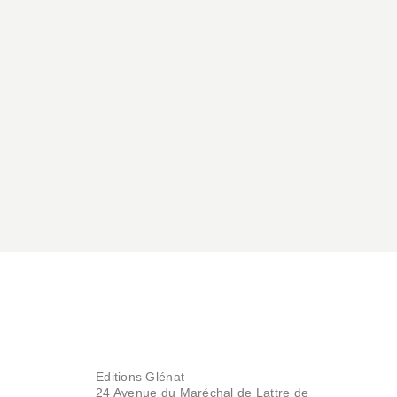
BD AVENTURE, WESTERN ET POLAR
Le Syndrome
d'Abel - Tome 02
Xavier Dorison
Richard Marazano
11/02/2015
BD AVENTURE, WESTERN ET POLAR
Editions Glénat
Le Syndrome
24 Avenue du Maréchal de Lattre de