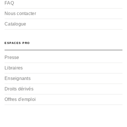
FAQ
Nous contacter
Catalogue
BD AVENTURE, WESTERN ET POLAR
Le Troisième OEil -
ESPACES PRO
Tome 01
Olivier Ledroit
12/05/2021
Presse
Libraires
Enseignants
Droits dérivés
Offres d'emploi