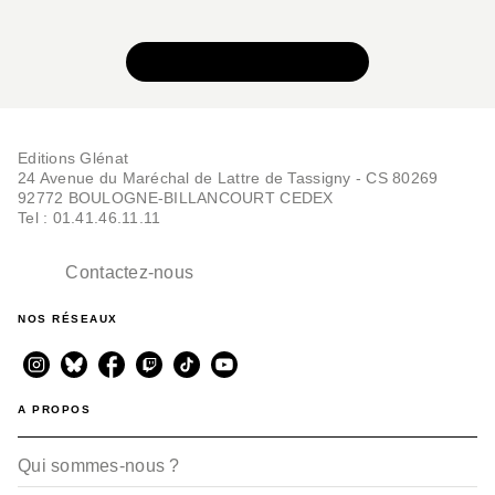
BD AVENTURE, WESTERN ET POLAR
Le Troisième OEil -
Tome 02
VOIR TOUTE LA SÉRIE
Olivier Ledroit
28/09/2022
Editions Glénat
24 Avenue du Maréchal de Lattre de Tassigny - CS 80269
92772 BOULOGNE-BILLANCOURT CEDEX
Tel : 01.41.46.11.11
Contactez-nous
NOS RÉSEAUX
BD AVENTURE, WESTERN ET POLAR
Le Troisième OEil -
Tome 1 - Edition
collect…
Olivier Ledroit
01/12/2021
A PROPOS
Qui sommes-nous ?