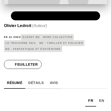
PAPIER
99,00 €
Olivier Ledroit
(
Auteur
)
09.11.2022
GLÉNAT BD
HORS COLLECTION
LE TROISIÈME OEIL
BD - THRILLER ET POLICIER
BD - FANTASTIQUE ET ÉSOTÉRISME
FEUILLETER
RÉSUMÉ
DÉTAILS
AVIS
FR
EN