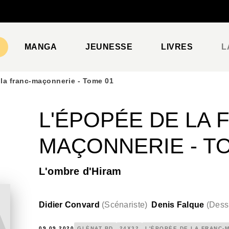
PIED DE PAGE
MANGA
JEUNESSE
LIVRES
L
la franc-maçonnerie - Tome 01
L'ÉPOPÉE DE LA 
MAÇONNERIE - T
L'ombre d'Hiram
Didier Convard
(
Scénariste
)
Denis Falque
(
Dess
09.09.2020
GLÉNAT BD
24X32
L'ÉPOPÉE DE LA FRANC-