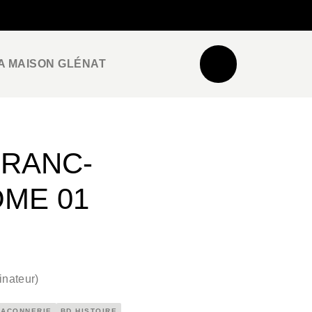
NEWSLETTER
ESPACE PRO / PRESSE
A MAISON GLÉNAT
FRANC-
OME 01
inateur
)
MAÇONNERIE
BD HISTOIRE