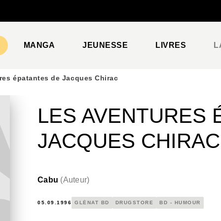
PIED DE PAGE
MANGA
JEUNESSE
LIVRES
L
res épatantes de Jacques Chirac
LES AVENTURES 
JACQUES CHIRAC
Cabu
(
Auteur
)
05.09.1996
GLÉNAT BD
DRUGSTORE
BD - HUMOUR