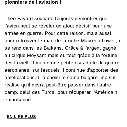
pionniers de l'aviation !
Théo Fayard souhaite toujours démontrer que
l'avion peut se révéler un atout décisif pour une
armée en guerre. Pour cette raison, mais aussi
pour retrouver le mari de la riche Maureen Lowell, il
se rend dans les Balkans. Grâce à l'argent gagné
au cirque Moysant mais surtout grâce à la fortune
des Lowell, il monte une petite escadrille de quatre
aéroplanes, sur lesquels il continue d'apporter des
améliorations. Il a choisi le camp bulgare, mais il
réalise qu'il devra peut-être passer dans l'autre
camp, celui des Turcs, pour récupérer l'Américain
emprisonné…
La suite des aventures des premiers avionneurs
EN LIRE PLUS
dans les tourments de l'Histoire, entre recherche,