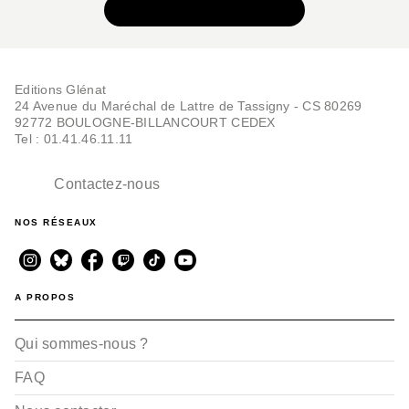
Tome 04
VOIR TOUTE LA SÉRIE
Frank Giroud
Luc Brahy
03/07/2013
Editions Glénat
24 Avenue du Maréchal de Lattre de Tassigny - CS 80269
92772 BOULOGNE-BILLANCOURT CEDEX
Tel : 01.41.46.11.11
Contactez-nous
NOS RÉSEAUX
BD HISTOIRE
Les Champs d'azur -
Tome 02
Frank Giroud
Luc Brahy
A PROPOS
03/11/2010
Qui sommes-nous ?
FAQ