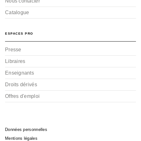
Nous contacter
Catalogue
BD HISTOIRE
ESPACES PRO
Les Champs d'azur -
Tome 01
Frank Giroud
Presse
Luc Brahy
07/04/2010
Libraires
Enseignants
Droits dérivés
Offres d'emploi
Données personnelles
Mentions légales