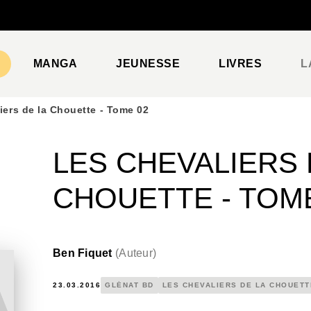
PIED DE PAGE
MANGA
JEUNESSE
LIVRES
L
iers de la Chouette - Tome 02
LES CHEVALIERS 
CHOUETTE - TOM
Ben Fiquet
(
Auteur
)
23.03.2016
GLÉNAT BD
LES CHEVALIERS DE LA CHOUETT