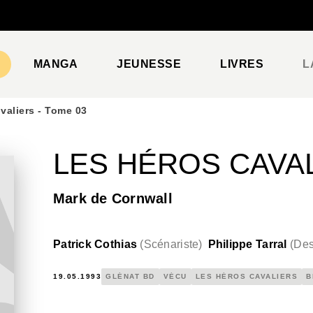
PIED DE PAGE
MANGA
JEUNESSE
LIVRES
L
valiers - Tome 03
LES HÉROS CAVAL
Mark de Cornwall
Patrick Cothias
(
Scénariste
)
Philippe Tarral
(
Des
19.05.1993
GLÉNAT BD
VÉCU
LES HÉROS CAVALIERS
B