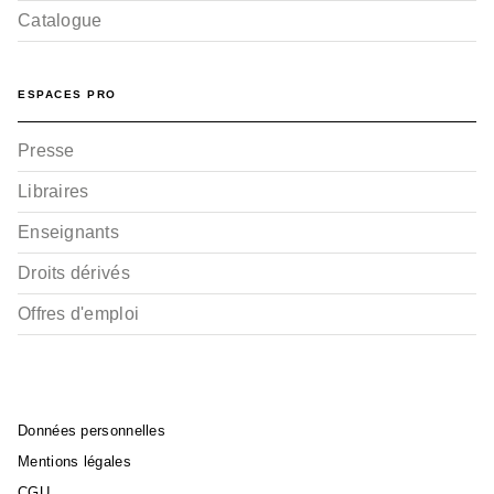
Catalogue
ESPACES PRO
Presse
BD HISTOIRE
Libraires
Les Munroe - Tome 02
Christian Perrissin
Boro Pavlovic
Enseignants
15/06/2011
Droits dérivés
Offres d'emploi
Données personnelles
Mentions légales
BD HISTOIRE
CGU