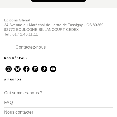
BD AVENTURE, WESTERN ET POLAR
Savane, La Saga des
Editions Glénat
Munroe
24 Avenue du Maréchal de Lattre de Tassigny - CS 80269
Christian Perrissin
Boro Pavlovic
92772 BOULOGNE-BILLANCOURT CEDEX
19/03/2025
Tel : 01.41.46.11.11
Contactez-nous
NOS RÉSEAUX
A PROPOS
BD HISTOIRE
Qui sommes-nous ?
Les Munroe - Tome 03
Christian Perrissin
Boro Pavlovic
FAQ
23/05/2012
Nous contacter