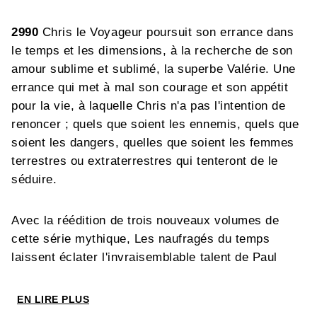
2990
Chris le Voyageur poursuit son errance dans
le temps et les dimensions, à la recherche de son
amour sublime et sublimé, la superbe Valérie. Une
errance qui met à mal son courage et son appétit
pour la vie, à laquelle Chris n'a pas l'intention de
renoncer ; quels que soient les ennemis, quels que
soient les dangers, quelles que soient les femmes
terrestres ou extraterrestres qui tenteront de le
séduire.
Avec la réédition de trois nouveaux volumes de
cette série mythique, Les naufragés du temps
laissent éclater l'invraisemblable talent de Paul
Gillon, grâce à un format de publication et de
nouvelles couleurs rendant particulièrement
EN LIRE PLUS
hommage à son travail.