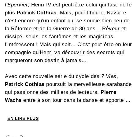
l'Epervier
, Henri IV est peut-être celui qui fascine le
plus
Patrick Cothias
. Mais, pour l'heure, Navarre
n'est encore qu'un enfant qui se soucie bien peu de
la Réforme et de la Guerre de 30 ans... Rêveur et
dissipé, seuls les fantômes et les magiciens
l'intéressent ! Mais qui sait... C'est peut-être en leur
compagnie qu'Henri va découvrir des secrets qui
marqueront son destin à jamais...
Avec cette nouvelle série du cycle des
7 Vies
,
Patrick Cothias
poursuit la merveilleuse sarabande
qui passionne des milliers de lecteurs.
Pierre
Wachs
entre à son tour dans la danse et apporte au
mouvement la force d'un grand dessinateur.
Attention ! Ici commence un fabuleux spectacle...
EN LIRE PLUS