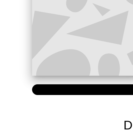
PAPIER
18,00 
D