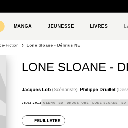
PIED DE PAGE
MANGA
JEUNESSE
LIVRES
L
ce-Fiction
Lone Sloane - Délirius NE
LONE SLOANE - D
Jacques Lob
(
Scénariste
)
Philippe Druillet
(
Dess
08.02.2012
GLÉNAT BD
DRUGSTORE
LONE SLOANE
BD 
FEUILLETER