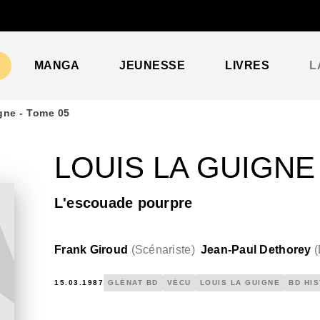
PIED DE PAGE
MANGA
JEUNESSE
LIVRES
L
gne - Tome 05
LOUIS LA GUIGNE 
L'escouade pourpre
Frank Giroud
(
Scénariste
)
Jean-Paul Dethorey
(
15.03.1987
GLÉNAT BD
VÉCU
LOUIS LA GUIGNE
BD HI