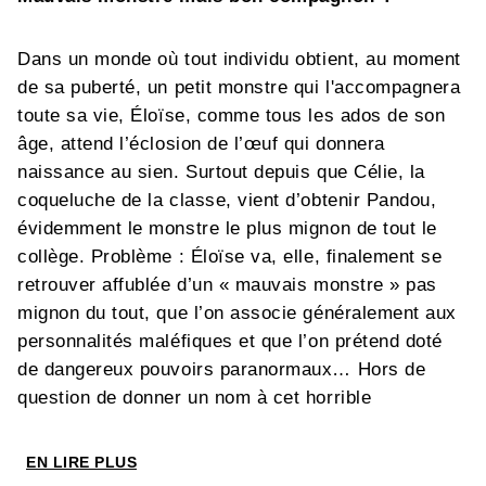
Dans un monde où tout individu obtient, au moment
de sa puberté, un petit monstre qui l'accompagnera
toute sa vie, Éloïse, comme tous les ados de son
âge, attend l’éclosion de l’œuf qui donnera
naissance au sien. Surtout depuis que Célie, la
coqueluche de la classe, vient d’obtenir Pandou,
évidemment le monstre le plus mignon de tout le
collège. Problème : Éloïse va, elle, finalement se
retrouver affublée d’un « mauvais monstre » pas
mignon du tout, que l’on associe généralement aux
personnalités maléfiques et que l’on prétend doté
de dangereux pouvoirs paranormaux… Hors de
question de donner un nom à cet horrible
« Machin », et encore moins de le montrer aux
autres ! Déjà en marge du collège, comment Éloïse
EN LIRE PLUS
va-t-elle gérer cette fâcheuse situation ? Pourra-t-