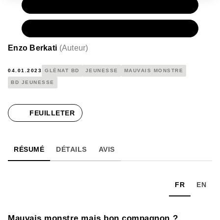
PAPIER
16,00 €
NUMÉRIQUE
10,99 €
Enzo Berkati
(
Auteur
)
04.01.2023
GLÉNAT BD
JEUNESSE
MAUVAIS MONSTRE
BD JEUNESSE
FEUILLETER
RÉSUMÉ
DÉTAILS
AVIS
FR
EN
Mauvais monstre mais bon compagnon ?