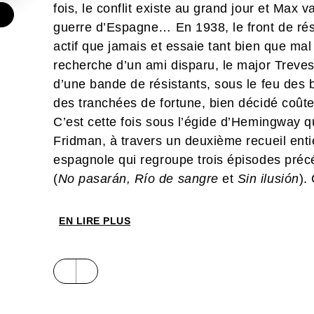
fois, le conflit existe au grand jour et Max v
€
guerre d’Espagne… En 1938, le front de rési
actif que jamais et essaie tant bien que mal 
recherche d’un ami disparu, le major Trev
d’une bande de résistants, sous le feu de
des tranchées de fortune, bien décidé coû
C’est cette fois sous l’égide d’Hemingway 
Fridman, à travers un deuxième recueil enti
espagnole qui regroupe trois épisodes pré
(
No pasarán, Río
de
sangre
et
Sin ilusión
).
dans un nouveau format accompagné d’une 
lettrage, et enrichi d’un cahier graphique i
EN LIRE PLUS
éditions et de nombreux inédits tirés des arc