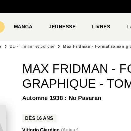
PIED DE PAGE
MANGA
JEUNESSE
LIVRES
L
r
BD - Thriller et policier
Max Fridman - Format roman gr
MAX FRIDMAN - 
GRAPHIQUE - TOM
Automne 1938 : No Pasaran
DÈS
16
ANS
Vittorio Giardino
(
Auteur
)