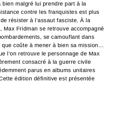
a bien malgré lui prendre part à la
stance contre les franquistes est plus
de résister à l’assaut fasciste. À la
es, Max Fridman se retrouve accompagné
s bombardements, se camouflant dans
te que coûte à mener à bien sa mission…
que l’on retrouve le personnage de Max
èrement consacré à la guerre civile
cédemment parus en albums unitaires
 Cette édition définitive est présentée
nouvelle traduction, d’un nouveau
ncluant les couvertures des premières
hives de l’auteur.