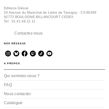
Editions Glénat
24 Avenue du Maréchal de Lattre de Tassigny - CS 80269
92772 BOULOGNE-BILLANCOURT CEDEX
Tel : 01.41.46.11.11
BD JEUNESSE
Mikki et la traversée
des mondes - Tome 02
Contactez-nous
Stéphane Betbeder
Paul Frichet
04/06/2025
NOS RÉSEAUX
A PROPOS
Qui sommes-nous ?
FAQ
Nous contacter
Catalogue