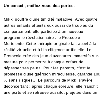
Un conseil, méfiez-vous des portes.
Mikki souffre d’une timidité maladive. Avec quatre
autres enfants atteints eux aussi de troubles du
comportement, elle participe à un nouveau
programme révolutionnaire : le Protocole
Mortelente. Cette thérapie originale fait appel à la
réalité virtuelle et à l’intelligence artificielle. Le
Protocole crée des jeux d’aventures immersifs sur-
mesure pour permettre à chaque enfant de
dépasser ses peurs. Pour les parents, c’est la
promesse d’une guérison miraculeuse, garantie 100
% sans risques… Le parcours de Mikki s’avère
déconcertant : après chaque épreuve, elle franchit
une porte et se retrouve aussitôt projetée dans un
tout autre univers. Porte après porte, des
personnages se joignent à elle : super-héros des