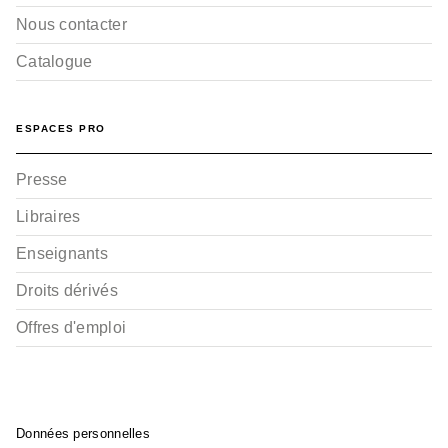
L'Enfantôme
Jim Bishop
Nous contacter
15/01/2025
Catalogue
ESPACES PRO
Presse
Libraires
BD IMAGINAIRE
Enseignants
Lettres perdues - Poche
Jim Bishop
Droits dérivés
19/06/2024
Offres d'emploi
RÉCOMPENSÉ
Données personnelles