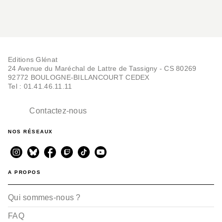
Editions Glénat
24 Avenue du Maréchal de Lattre de Tassigny - CS 80269
92772 BOULOGNE-BILLANCOURT CEDEX
BD IMAGINAIRE
Tel : 01.41.46.11.11
Mon ami Pierrot -
Poche
Jim Bishop
Contactez-nous
10/06/2026
NOS RÉSEAUX
A PROPOS
Qui sommes-nous ?
FAQ
BD IMAGINAIRE