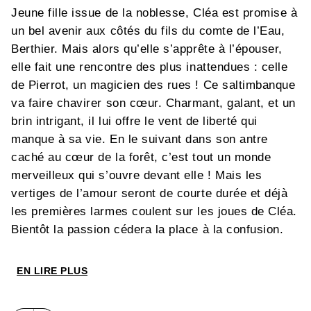
Jeune fille issue de la noblesse, Cléa est promise à
un bel avenir aux côtés du fils du comte de l’Eau,
Berthier. Mais alors qu’elle s’apprête à l’épouser,
elle fait une rencontre des plus inattendues : celle
de Pierrot, un magicien des rues ! Ce saltimbanque
va faire chavirer son cœur. Charmant, galant, et un
brin intrigant, il lui offre le vent de liberté qui
manque à sa vie. En le suivant dans son antre
caché au cœur de la forêt, c’est tout un monde
merveilleux qui s’ouvre devant elle ! Mais les
vertiges de l’amour seront de courte durée et déjà
les premières larmes coulent sur les joues de Cléa.
Bientôt la passion cédera la place à la confusion.
Mais qui est vraiment Pierrot ? Pendant ce temps,
Berthier désemparé, se lance à la recherche de sa
EN LIRE PLUS
fiancée sans se douter un instant que cette quête
pourrait le mener au seuil de la folie.