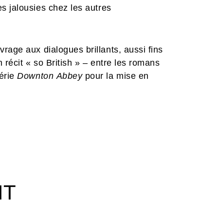
s jalousies chez les autres
rage aux dialogues brillants, aussi fins
 récit « so British » – entre les romans
érie
Downton Abbey
pour la mise en
et servants – illustré avec finesse et
qui signe son entrée au catalogue
é par Hubert revient en détail sur le
s l’album.
IT