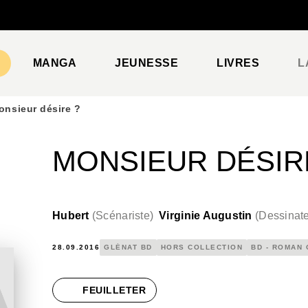
PIED DE PAGE
MANGA
JEUNESSE
LIVRES
L
onsieur désire ?
MONSIEUR DÉSIR
Hubert
(
Scénariste
)
Virginie Augustin
(
Dessinat
28.09.2016
GLÉNAT BD
HORS COLLECTION
BD - ROMAN
FEUILLETER