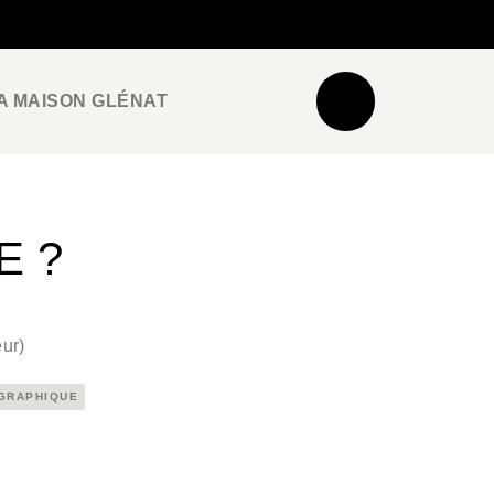
NEWSLETTER
ESPACE PRO / PRESSE
A MAISON GLÉNAT
E ?
eur
)
 GRAPHIQUE