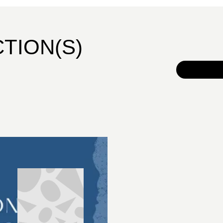
CTION(S)
TOUS 