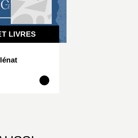
T LIVRES
lénat