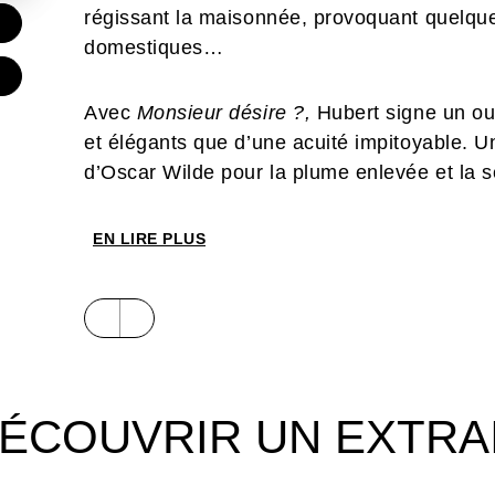
régissant la maisonnée, provoquant quelque
€
domestiques…
Avec
Monsieur désire ?,
Hubert signe un ouv
et élégants que d’une acuité impitoyable. Un
d’Oscar Wilde pour la plume enlevée et la s
scène des rapports de classes entre maîtres 
grâce par la talentueuse Virginie Augustin 
EN LIRE PLUS
Glénat.
En fin d’ouvrage, un appendice illustré rédig
contexte historique et social développé dan
ÉCOUVRIR UN EXTRA
Prix Diagonale – Meilleur album 2017