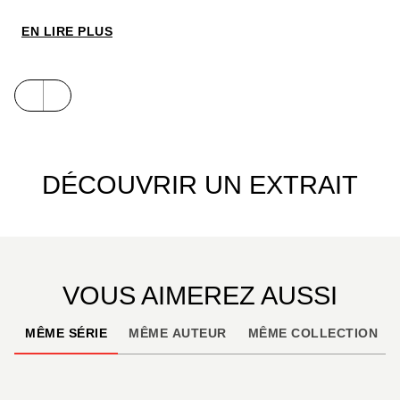
Buckaroo, l’horreur se fait de plus en plus
pesante... Aurez-vous le courage de venir à bout de
EN LIRE PLUS
ce thriller haletant, mêlant le mystère de
Twin
Peaks
à l’horreur de
SE7EN
?
DÉCOUVRIR UN EXTRAIT
VOUS AIMEREZ AUSSI
MÊME SÉRIE
MÊME AUTEUR
MÊME COLLECTION