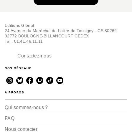
Editions Glénat
24 Avenue du Maréchal de Lattre de Tassigny - CS 80269
BD IMAGINAIRE
92772 BOULOGNE-BILLANCOURT CEDEX
Pathfinder - Tome 01
Tel : 01.41.46.11.11
Jim Zub
Andrew Huerta
17/06/2015
Contactez-nous
NOS RÉSEAUX
A PROPOS
Qui sommes-nous ?
FAQ
Nous contacter