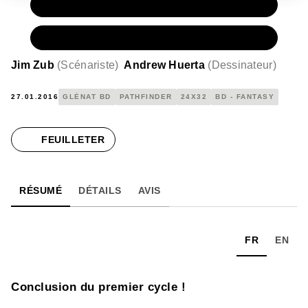
PAPIER
16,00 €
NUMÉRIQUE
9,99 €
Jim Zub
(
Scénariste
)
Andrew Huerta
(
Dessinateur
)
27.01.2016
GLÉNAT BD
PATHFINDER
24X32
BD - FANTASY
FEUILLETER
RÉSUMÉ
DÉTAILS
AVIS
FR
EN
Conclusion du premier cycle !