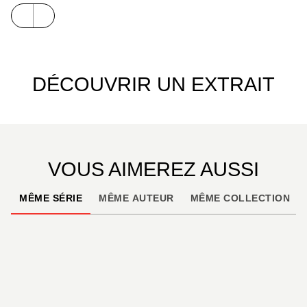
la bande dessinée du jeu de rôle
Pathfinder
, lauréat
de nombreux prix et véritable référence en la
matière !
DÉCOUVRIR UN EXTRAIT
VOUS AIMEREZ AUSSI
MÊME SÉRIE
MÊME AUTEUR
MÊME COLLECTION