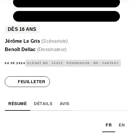
PAPIER
15,50 €
NUMÉRIQUE
8,99 €
DÈS
16
ANS
Jérôme Le Gris
(
Scénariste
)
Benoît Dellac
(
Dessinateur
)
04.09.2024
GLÉNAT BD
24X32
PENDRAGON
BD - FANTASY
FEUILLETER
RÉSUMÉ
DÉTAILS
AVIS
FR
EN