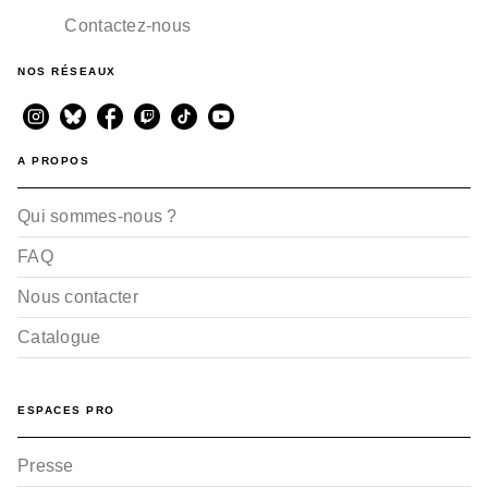
Contactez-nous
NOS RÉSEAUX
A PROPOS
Qui sommes-nous ?
BD IMAGINAIRE
Pendragon - Tome 02 -
Édition N&B
FAQ
Jérôme Le Gris
Benoît Dellac
Paolo Martinello
Nous contacter
04/09/2024
Catalogue
ESPACES PRO
Presse