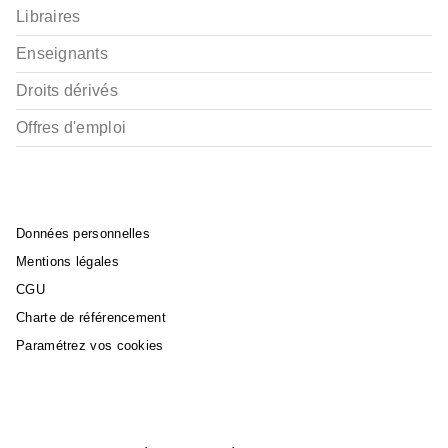
Libraires
BD IMAGINAIRE
Enseignants
Pendragon - Tome 01 -
Édition N&B
Droits dérivés
Jérôme Le Gris
Benoît Dellac
Paolo Martinello
Offres d'emploi
06/09/2023
Données personnelles
Mentions légales
CGU
Charte de référencement
Paramétrez vos cookies
BD IMAGINAIRE
Pendragon - Tome 01
Jérôme Le Gris
Benoît Dellac
Paolo Martinello
06/09/2023