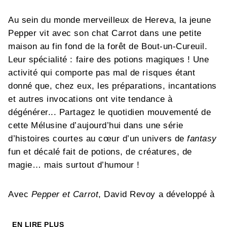
Au sein du monde merveilleux de Hereva, la jeune
Pepper vit avec son chat Carrot dans une petite
maison au fin fond de la forêt de Bout-un-Cureuil.
Leur spécialité : faire des potions magiques ! Une
activité qui comporte pas mal de risques étant
donné que, chez eux, les préparations, incantations
et autres invocations ont vite tendance à
dégénérer... Partagez le quotidien mouvementé de
cette Mélusine d’aujourd’hui dans une série
d’histoires courtes au cœur d’un univers de
fantasy
fun et décalé fait de potions, de créatures, de
magie… mais surtout d’humour !
Avec
Pepper et Carrot
, David Revoy a développé à
l’origine un webcomic libre, gratuit et open-source,
financé directement par ses lecteurs sur le principe
EN LIRE PLUS