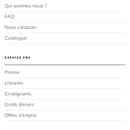
Qui sommes-nous ?
FAQ
Nous contacter
Catalogue
BD JEUNESSE
Pepper et Carrot - Tome
02
ESPACES PRO
David Revoy
26/04/2017
Presse
Libraires
Enseignants
Droits dérivés
Offres d'emploi