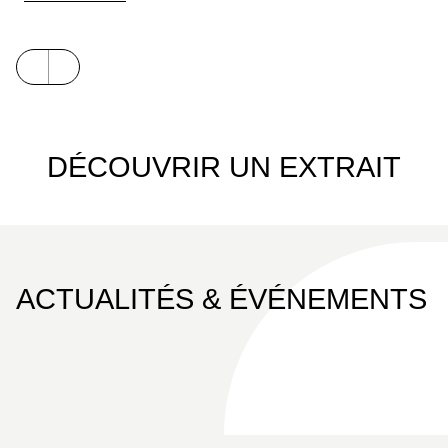
du mécénat. Avec Glénat, ce projet original parait
pour la première fois en livre, initiant une série
d’albums au prix très attractif : près de 80 pages de
BD pour moins de 10 euros !
DÉCOUVRIR UN EXTRAIT
ACTUALITÉS & ÉVÉNEMENTS