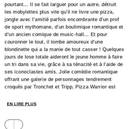
pourtant… Il se fait larguer pour un autre, détruit
les mobylettes plus vite qu’il ne livre une pizza,
jongle avec l’amitié parfois encombrante d’un prof
de sport mythomane, d’un boulimique romantique et
d’un ancien comique de music-hall… Et pour
couronner le tout, il tombe amoureux d’une
blondinette qui a la manie de tout casser ! Quelques
jours de lose totale aideront le jeune homme à faire
un tri dans sa vie, grâce à sa ténacité et à l’aide de
ses iconoclastes amis. Jolie comédie romantique
offrant une galerie de personnages tendrement
croqués par Tronchet et Tripp, Pizza Warrior est
l’adaptation du
Nouveau Jean-Claude
, le film réalisé
par Tronchet en 2002. Cette intégrale sera
EN LIRE PLUS
complétée d’un cahier graphique.