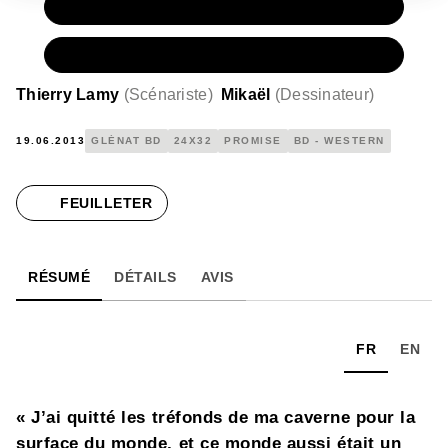
PAPIER
15,00 €
NUMÉRIQUE
9,99 €
Thierry Lamy
(
Scénariste
)
Mikaël
(
Dessinateur
)
19.06.2013
GLÉNAT BD
24X32
PROMISE
BD - WESTERN
FEUILLETER
RÉSUMÉ
DÉTAILS
AVIS
FR
EN
« J’ai quitté les tréfonds de ma caverne pour la
surface du monde, et ce monde aussi était un