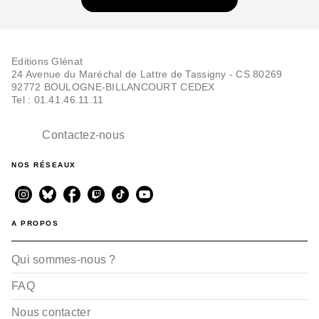
Editions Glénat
24 Avenue du Maréchal de Lattre de Tassigny - CS 80269
BD AVENTURE, WESTERN ET POLAR
92772 BOULOGNE-BILLANCOURT CEDEX
Promise - Tome 02
Tel : 01.41.46.11.11
Thierry Lamy
Mikaël
17/09/2014
Contactez-nous
NOS RÉSEAUX
A PROPOS
Qui sommes-nous ?
FAQ
Nous contacter