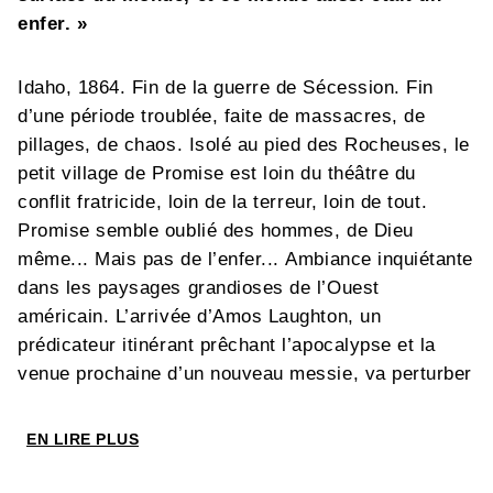
enfer. »
Idaho, 1864. Fin de la guerre de Sécession. Fin
d’une période troublée, faite de massacres, de
pillages, de chaos. Isolé au pied des Rocheuses, le
petit village de Promise est loin du théâtre du
conflit fratricide, loin de la terreur, loin de tout.
Promise semble oublié des hommes, de Dieu
même... Mais pas de l’enfer... Ambiance inquiétante
dans les paysages grandioses de l’Ouest
américain. L’arrivée d’Amos Laughton, un
prédicateur itinérant prêchant l’apocalypse et la
venue prochaine d’un nouveau messie, va perturber
la vie de la petite communauté qui tombe
rapidement sous l’emprise de ce prophète de la fin
EN LIRE PLUS
des temps. Un western fantastique et terrorisant...