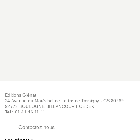
BD - ROMAN GRAPHIQUE
Nuages
J. Personne
03/04/2024
Editions Glénat
24 Avenue du Maréchal de Lattre de Tassigny - CS 80269
92772 BOULOGNE-BILLANCOURT CEDEX
Tel : 01.41.46.11.11
Contactez-nous