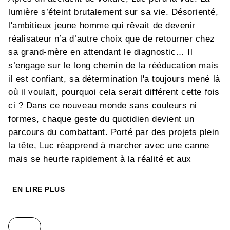
lumière s’éteint brutalement sur sa vie. Désorienté,
l'ambitieux jeune homme qui rêvait de devenir
réalisateur n’a d’autre choix que de retourner chez
sa grand-mère en attendant le diagnostic… Il
s’engage sur le long chemin de la rééducation mais
il est confiant, sa détermination l'a toujours mené là
où il voulait, pourquoi cela serait différent cette fois
ci ? Dans ce nouveau monde sans couleurs ni
formes, chaque geste du quotidien devient un
parcours du combattant. Porté par des projets plein
la tête, Luc réapprend à marcher avec une canne
mais se heurte rapidement à la réalité et aux
regards des autres. Heureusement, il sait que cette
situation est provisoire. À moins que… Le jour où
EN LIRE PLUS
la vérité éclate, tout bascule. Que se passera-t-il si
Luc ne recouvre jamais la vue ? Que deviendra ce
film qu’il n’a jamais tourné ? C’est le début d’une