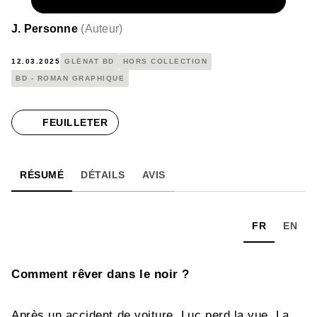
NUMÉRIQUE
17,99 €
J. Personne
(
Auteur
)
12.03.2025
GLÉNAT BD
HORS COLLECTION
BD - ROMAN GRAPHIQUE
FEUILLETER
RÉSUMÉ
DÉTAILS
AVIS
FR
EN
Comment rêver dans le noir ?
Après un accident de voiture, Luc perd la vue. La