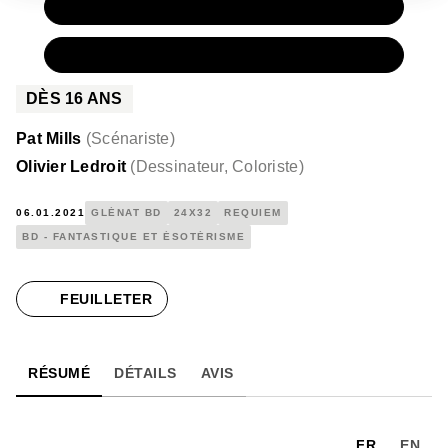
PAPIER
16,00 €
NUMÉRIQUE
10,99 €
DÈS
16
ANS
Pat Mills
(
Scénariste
)
Olivier Ledroit
(
Dessinateur, Coloriste
)
06.01.2021
GLÉNAT BD
24X32
REQUIEM
BD - FANTASTIQUE ET ÉSOTÉRISME
FEUILLETER
RÉSUMÉ
DÉTAILS
AVIS
FR
EN